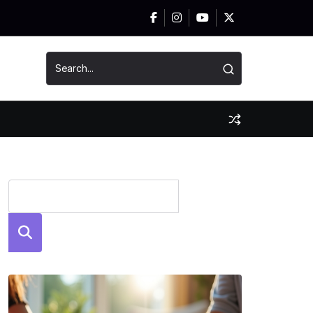
News
Szuka
j