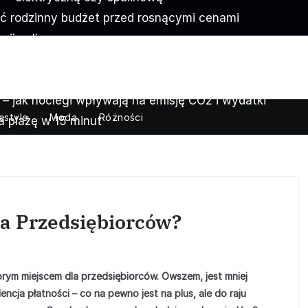
ć rodzinny budżet przed rosnącymi cenami
ji online
— praktyczne pomysły
yjnych — harmonogram zamiast przypadkowych kliknięć
– jak noclegi wpływają na emisję CO2 i wydatki
festyle
Moda
Różności
 plażę w 15 minut
ach — ile go naprawdę dostarczają
rzystaj z niej aż do późnej jesieni
spotkanie w plenerze
a Przedsiębiorców?
rym miejscem dla przedsiębiorców. Owszem, jest mniej
ncja płatności – co na pewno jest na plus, ale do raju