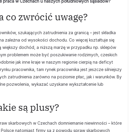
ce praca w Czechach u naszych południowych sąsiadów?
a co zwrócić uwagę?
wników, szukających zatrudnienia za granicą – jest składka
 zależna od wysokości dochodu. Co więcej kształtuje się
ą większy dochód, a niższą marżę w przypadku np. sklepów
nym problemem może być poszukiwanie rodzimych, czeskich
dobnie jak inne kraje w naszym regionie cierpią na deficyt
ynku pracownika, tam rynek pracownika jest jeszcze silniejszy
ch zatrudnienia zarówno na poziomie płac, jak i warunków. By
lne pozwolenia, wykazać uzyskane wykształcenie lub
kie są plusy?
praw skarbowych w Czechach domniemanie niewinności – które
 Polsce natomiast firmy są z powodu spraw skarbowych