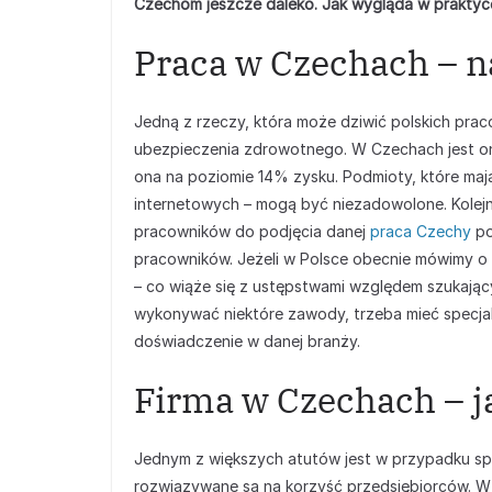
Czechom jeszcze daleko. Jak wygląda w prakty
Praca w Czechach – n
Jedną z rzeczy, która może dziwić polskich praco
ubezpieczenia zdrowotnego. W Czechach jest ona
ona na poziomie 14% zysku. Podmioty, które maj
internetowych – mogą być niezadowolone. Kolej
pracowników do podjęcia danej
praca Czechy
po
pracowników. Jeżeli w Polsce obecnie mówimy o r
– co wiąże się z ustępstwami względem szukający
wykonywać niektóre zawody, trzeba mieć specja
doświadczenie w danej branży.
Firma w Czechach – ja
Jednym z większych atutów jest w przypadku s
rozwiązywane są na korzyść przedsiębiorców. W