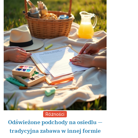
Różności
Odświeżone podchody na osiedlu —
tradycyjna zabawa w innej formie