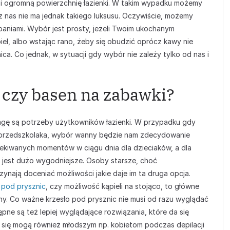
 i ogromną powierzchnię łazienki. W takim wypadku możemy
 nas nie ma jednak takiego luksusu. Oczywiście, możemy
niami. Wybór jest prosty, jeżeli Twoim ukochanym
iel, albo wstając rano, żeby się obudzić oprócz kawy nie
a. Co jednak, w sytuacji gdy wybór nie zależy tylko od nas i
 czy basen na zabawki?
agę są potrzeby użytkowników łazienki. W przypadku gdy
o przedszkolaka, wybór wanny będzie nam zdecydowanie
zekiwanych momentów w ciągu dnia dla dzieciaków, a dla
 jest dużo wygodniejsze. Osoby starsze, choć
ynają doceniać możliwości jakie daje im ta druga opcja.
 pod prysznic
, czy możliwość kąpieli na stojąco, to główne
y. Co ważne krzesło pod prysznic nie musi od razu wyglądać
tępne są też lepiej wyglądające rozwiązania, które da się
 się mogą również młodszym np. kobietom podczas depilacji