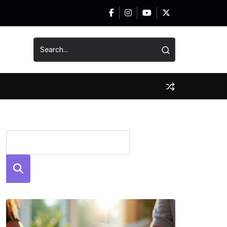
News
Szuka
j