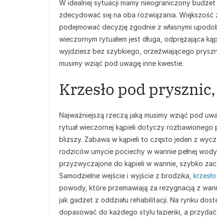
W idealnej sytuacji mamy nieograniczony budżet
zdecydować się na oba rozwiązania. Większość z
podejmować decyzję zgodnie z własnymi upodoba
wieczornym rytuałem jest długa, odprężająca kąp
wyjdziesz bez szybkiego, orzeźwiającego prysznic
musimy wziąć pod uwagę inne kwestie.
Krzesło pod prysznic,
Najważniejszą rzeczą jaką musimy wziąć pod uw
rytuał wieczornej kąpieli dotyczy rozbawioneg
bliższy. Zabawa w kąpieli to często jeden z wyc
rodziców umycie pociechy w wannie pełnej wody
przyzwyczajone do kąpieli w wannie, szybko zacz
Samodzielne wejście i wyjście z brodzika,
krzesło
powody, które przemawiają za rezygnacją z wann
jak gadżet z oddziału rehabilitacji. Na rynku dos
dopasować do każdego stylu łazienki, a przydać