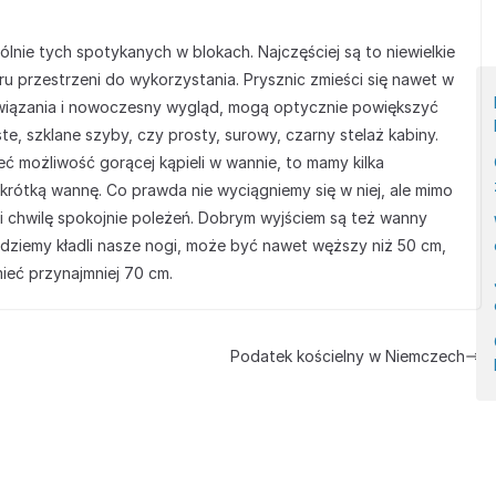
lnie tych spotykanych w blokach. Najczęściej są to niewielkie
u przestrzeni do wykorzystania. Prysznic zmieści się nawet w
związania i nowoczesny wygląd, mogą optycznie powiększyć
e, szklane szyby, czy prosty, surowy, czarny stelaż kabiny.
 możliwość gorącej kąpieli w wannie, to mamy kilka
rótką wannę. Co prawda nie wyciągniemy się w niej, ale mimo
i chwilę spokojnie poleżeń. Dobrym wyjściem są też wanny
dziemy kładli nasze nogi, może być nawet węższy niż 50 cm,
ieć przynajmniej 70 cm.
Podatek kościelny w Niemczech