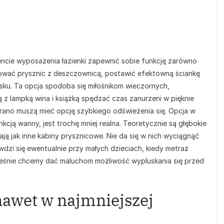
ncie wyposażenia łazienki zapewnić sobie funkcję zarówno
ować prysznic z deszczownicą, postawić efektowną ściankę
sku. Ta opcja spodoba się miłośnikom wieczornych,
ą z lampką wina i książką spędzać czas zanurzeni w pięknie
 rano muszą mieć opcję szybkiego odświeżenia się. Opcja w
kcją wanny, jest trochę mniej realna. Teoretycznie są głębokie
ają jak inne kabiny prysznicowe. Nie da się w nich wyciągnąć
dzi się ewentualnie przy małych dzieciach, kiedy metraż
ześnie chcemy dać maluchom możliwość wypluskania się przed
nawet w najmniejszej