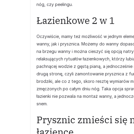
nóg, czy peelingu.
Łazienkowe 2 w 1
Oczywiście, mamy też możliwość w jednym eleme
wanny, jak i prysznica. Możemy do wanny dopas
na brzegu wanny i można cieszyć się opcją natry
relaksujących rytuałów łazienkowych, którzy lubi
pachnącej wodzie z gęstą pianą, a jednocześnie
drugą stronę, czyli zamontowanie prysznica z fun
brodziki, ale co z tego, skoro resztę wymiarów m
zmęczonych po całym dniu nóg. Taka opcja spraw
łazienki nie pozwala na montaż wanny, a jednoc
snem.
Prysznic zmieści się 
łazience.