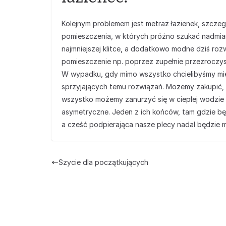
Kolejnym problemem jest metraż łazienek, szczegó
pomieszczenia, w których próżno szukać nadmiar
najmniejszej klitce, a dodatkowo modne dziś ro
pomieszczenie np. poprzez zupełnie przezroczyst
W wypadku, gdy mimo wszystko chcielibyśmy mieć
sprzyjających temu rozwiązań. Możemy zakupić, k
wszystko możemy zanurzyć się w ciepłej wodzie 
asymetryczne. Jeden z ich końców, tam gdzie bę
a cześć podpierająca nasze plecy nadal będzie m
Szycie dla początkujących