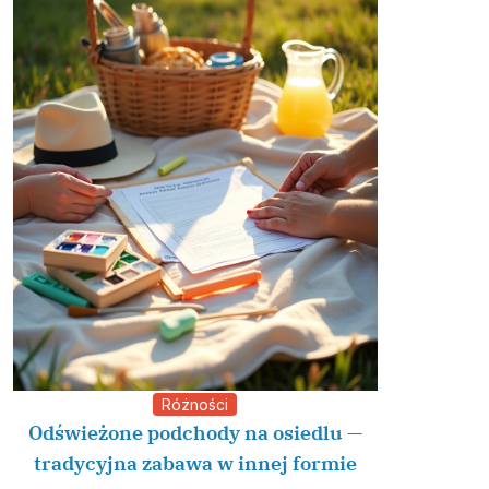
Różności
Odświeżone podchody na osiedlu —
tradycyjna zabawa w innej formie