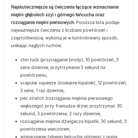
Najskuteczniejsze są ćwiczenia łączące wzmacnianie
mięśni głębokich szyi i górnego łańcucha oraz
rozciąganie mięśni piersiowych.
Poniższa lista podaje
najważniejsze ćwiczenia z liczbami powtórzeń i
częstotliwością; wykonuj je w kontrolowany sposób,
unikając nagłych ruchów.
chin tuck (przyciąganie brody), 10 powtórzeń, 3
serie dziennie, przytrzymanie 5 sekund na
powtórzeniu,
scapular squeeze (ściskanie łopatek), 12 powtórzeń,
3 serie, 1 raz dziennie,
pec stretch (rozciąganie mięśnia piersiowego
większego) przy framudze drzwi: przytrzymać 30
sekund, 3 powtórzenia, 2 razy dziennie,
rozciąganie mięśnia dźwigacza łopatki: 30 sekund, 3
powtórzenia wieczorem,
wzmacnianie tylnego łańcucha górnego z gumą