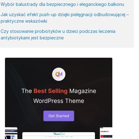
Wybór balustrady dla bezpiecznego i eleganckiego balkonu
Jak uzyskać efekt push-up dzięki pielęgnacji odbudowującej –
praktyczne wskazówki
Czy stosowanie probiotyków u dzieci podczas leczenia
antybiotykami jest bezpieczne