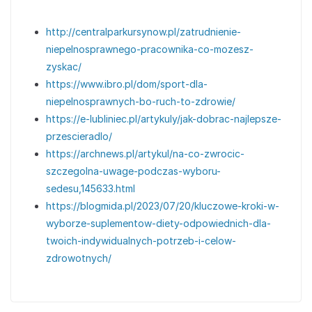
http://centralparkursynow.pl/zatrudnienie-
niepelnosprawnego-pracownika-co-mozesz-
zyskac/
https://www.ibro.pl/dom/sport-dla-
niepelnosprawnych-bo-ruch-to-zdrowie/
https://e-lubliniec.pl/artykuly/jak-dobrac-najlepsze-
przescieradlo/
https://archnews.pl/artykul/na-co-zwrocic-
szczegolna-uwage-podczas-wyboru-
sedesu,145633.html
https://blogmida.pl/2023/07/20/kluczowe-kroki-w-
wyborze-suplementow-diety-odpowiednich-dla-
twoich-indywidualnych-potrzeb-i-celow-
zdrowotnych/