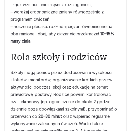
– łącz wzmacnianie mięśni z rozciąganiem,
– wdrażaj ergonomiczne zmiany równocześnie z
programem ćwiczeń,
– noszenie plecaka: rozkładaj ciężar równomiernie na
oba ramiona i dbaj, aby ciężar nie przekraczał
10–15%
masy ciała
.
Rola szkoły i rodziców
Szkoły mogą pomóc przez dostosowanie wysokości
stolików i monitorów, organizowanie krótkich przerw
aktywności podczas lekcji oraz edukację na temat
prawidłowej postawy. Rodzice powinni kontrolować
czas ekranowy (np. ograniczenie do około 2 godzin
dziennie poza obowiązkami szkolnymi), przypominać o
przerwach co
20–30 minut
oraz wspierać regularne
wykonywanie zaleconych ćwiczeń. Warto także
wykonywać zdjęcia profilowe co 2–4 tygodnie, by