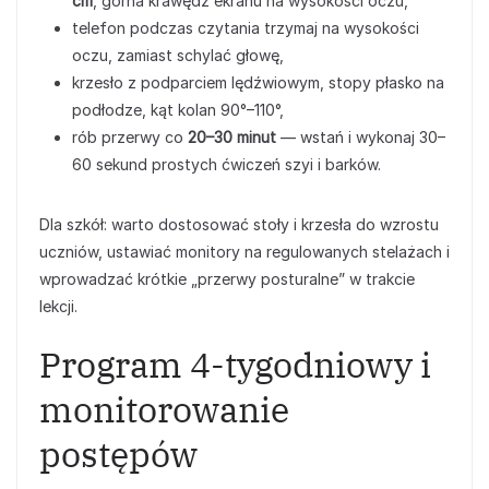
cm
, górna krawędź ekranu na wysokości oczu,
telefon podczas czytania trzymaj na wysokości
oczu, zamiast schylać głowę,
krzesło z podparciem lędźwiowym, stopy płasko na
podłodze, kąt kolan 90°–110°,
rób przerwy co
20–30 minut
— wstań i wykonaj 30–
60 sekund prostych ćwiczeń szyi i barków.
Dla szkół: warto dostosować stoły i krzesła do wzrostu
uczniów, ustawiać monitory na regulowanych stelażach i
wprowadzać krótkie „przerwy posturalne” w trakcie
lekcji.
Program 4-tygodniowy i
monitorowanie
postępów