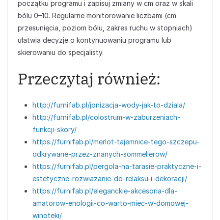
początku programu i zapisuj zmiany w cm oraz w skali
bólu 0–10. Regularne monitorowanie liczbami (cm
przesunięcia, poziom bólu, zakres ruchu w stopniach)
ułatwia decyzje o kontynuowaniu programu lub
skierowaniu do specjalisty.
Przeczytaj również:
http://furnifab.pl/jonizacja-wody-jak-to-dziala/
http://furnifab.pl/colostrum-w-zaburzeniach-
funkcji-skory/
https://furnifab.pl/merlot-tajemnice-tego-szczepu-
odkrywane-przez-znanych-sommelierow/
https://furnifab.pl/pergola-na-tarasie-praktyczne-i-
estetyczne-rozwiazanie-do-relaksu-i-dekoracji/
https://furnifab.pl/eleganckie-akcesoria-dla-
amatorow-enologii-co-warto-miec-w-domowej-
winoteki/