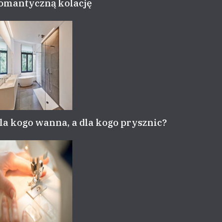
omantyczną kolację
la kogo wanna, a dla kogo prysznic?