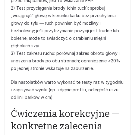
przed linią barków, jest to wskazanie FHP.
2) Test przyciągania brody (chin tuck): spróbuj
„wciągnąć” głowę w kierunku karku bez przechylenia
głowy do tyłu — ruch powinien być możliwy i
bezbolesny; jeśli przytrzymanie pozycji jest trudne lub
bolesne, może to świadczyć o osłabieniu mięśni
głębokich szyi.
3) Test zakresu ruchu: porównaj zakres obrotu głowy i
unoszenia brody po obu stronach; ograniczenie >20%
po jednej stronie wskazuje na zaburzenie.
Dla nastolatków warto wykonać te testy raz w tygodniu
i zapisywać wyniki (np. zdjęcie profilu, odległość uszu
od linii barków w cm).
Ćwiczenia korekcyjne —
konkretne zalecenia