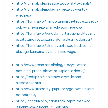
http://furnifab.pl/jonizacja-wody-jak-to-dziala/
http://furnifab.pl/moda-na-miedz-co-warto-
wiedziec/
https://furnifab.pl/merlot-tajemnice-tego-szczepu-
odkrywane-przez-znanych-sommelierow/
https://furnifab.pl/pergola-na-tarasie-praktyczne-i-
estetyczne-rozwiazanie-do-relaksu-i-dekoracji/
https://furnifab.pl/jak-przygotowac-budzet-na-
obsluge-kulinarna-eventu-firmowego/
http://www.grono.net.pl/blog/o-czym-warto-
pamietac-przed-pierwsza-kapiela-dziecka/
https://redtips.pl/kobieta/w-czym-kapac-
niemowlaka.html
http://www.fitnessstyl.pl/jak-przygotowac-skore-
do-opalania/
https://centrumpr.pl/artykul/jak-zaprojektowac-
lazienke-dla-dziecka,145608.html