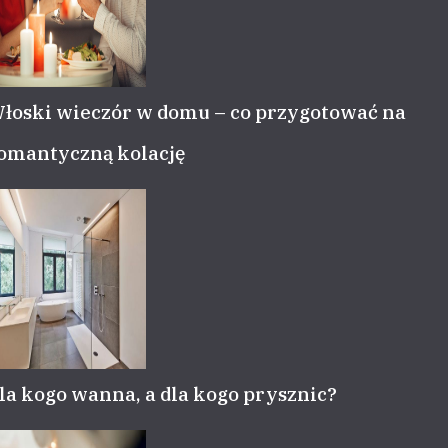
łoski wieczór w domu – co przygotować na
omantyczną kolację
la kogo wanna, a dla kogo prysznic?