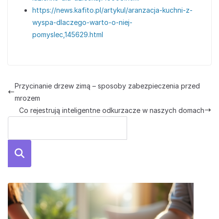
https://news.kafito.pl/artykul/aranzacja-kuchni-z-
wyspa-dlaczego-warto-o-niej-
pomyslec,145629.html
Przycinanie drzew zimą – sposoby zabezpieczenia przed
mrozem
Co rejestrują inteligentne odkurzacze w naszych domach
Szuka
j