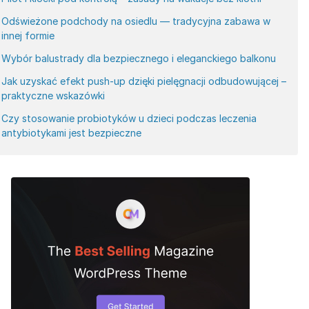
Odświeżone podchody na osiedlu — tradycyjna zabawa w
innej formie
Wybór balustrady dla bezpiecznego i eleganckiego balkonu
Jak uzyskać efekt push-up dzięki pielęgnacji odbudowującej –
praktyczne wskazówki
Czy stosowanie probiotyków u dzieci podczas leczenia
antybiotykami jest bezpieczne