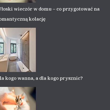
łoski wieczór w domu – co przygotować na
omantyczną kolację
la kogo wanna, a dla kogo prysznic?