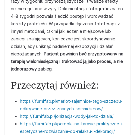
razy w tygodniu przynoszą szybsze i trwalsze efekty
niż nieregularne wizyty. Dokumentacja fotograficzna co
4–8 tygodni pozwala śledzić postęp i wprowadzać
korekty protokołu. W przypadku łączenia fototerapii z
innymi metodami, takimi jak leczenie miejscowe lub
zabiegi spalających, konieczne jest skoordynowanie
działań, aby uniknąć nadmiernej ekspozycji i działań
niepożądanych.
Pacjent powinien być przygotowany na
terapię wielomiesięczną i traktować ją jako proces, a nie
jednorazowy zabieg.
Przeczytaj również:
https://furnifab.pl/merlot-tajemnice-tego-szczepu-
odkrywane-przez-znanych-sommelierow/
http://furnifab.pl/jonizacja-wody-jak-to-dziala/
https://furnifab.pl/pergola-na-tarasie-praktyczne-i-
estetyczne-rozwiazanie-do-relaksu-i-dekoracji/