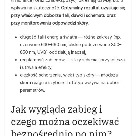
(irradiance) oraz czas ekspozycji określają dawkę, która
wpływa na skuteczność.
Optymalny rezultat uzyskuje się
przy właściwym doborze fali, dawki i schematu oraz
przy monitorowaniu odpowiedzi skóry.
długość fali i energia światła — różne zakresy (np.
czerwone 630–660 nm, bliskie podczerwone 800–
850 nm, UVB) oddziałują inaczej,
regularność zabiegów — stały schemat przyspiesza
i utrwala efekty,
ciężkość schorzenia, wiek i typ skóry — młodsza
skóra reaguje szybciej; fototyp wpływa na dobór
parametrów.
Jak wygląda zabieg i
czego można oczekiwać
bezpośrednio po nim?