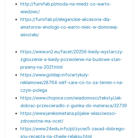
http://furnifab.pl/moda-na-miedz-co-warto-
wiedziec/
https://furnifab.pl/eleganckie-akcesoria-dla-
amatorow-enologii-co-warto-miec-w-domowej-
winoteki/
https://www.sn2.eu/facet/20256-kiedy-wystarczy-
zgloszenie-a-kiedy-pozwolenie-na-budowe-stan-
prawny-na-2021.html
https://www.goldap.info/artykuly-
reklamowe/28764-self-care-co-to-za-termin-i-na-
czym-polega
https://www.chojnice.com/wiadomosci/teksty/Jak-
dobrac-przescieradlo-z-gumka-do-materaca/32739
https://www.jareksmietana.pl/jakie-wlasciwosci-
zdrowotne-ma-ocet/
https://www.24edu.info/pl/zycie/5-zasad-dobrego-
snu-recepta-na-chwile-relaksu.html