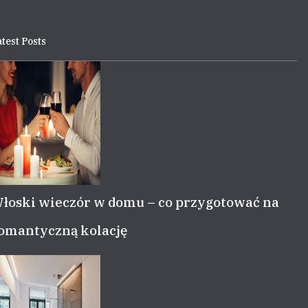
test Posts
łoski wieczór w domu – co przygotować na
omantyczną kolację