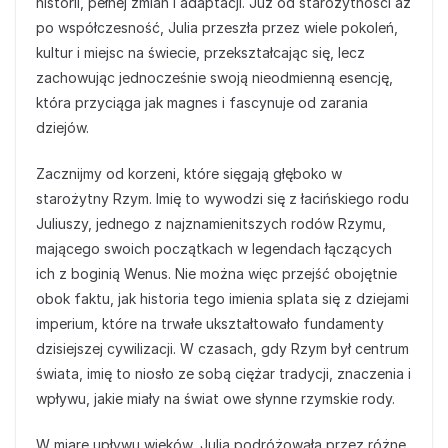
historii, pełnej zmian i adaptacji. Już od starożytności aż
po współczesność, Julia przeszła przez wiele pokoleń,
kultur i miejsc na świecie, przekształcając się, lecz
zachowując jednocześnie swoją nieodmienną esencję,
która przyciąga jak magnes i fascynuje od zarania
dziejów.
Zacznijmy od korzeni, które sięgają głęboko w
starożytny Rzym. Imię to wywodzi się z łacińskiego rodu
Juliuszy, jednego z najznamienitszych rodów Rzymu,
mającego swoich początkach w legendach łączących
ich z boginią Wenus. Nie można więc przejść obojętnie
obok faktu, jak historia tego imienia splata się z dziejami
imperium, które na trwałe ukształtowało fundamenty
dzisiejszej cywilizacji. W czasach, gdy Rzym był centrum
świata, imię to niosło ze sobą ciężar tradycji, znaczenia i
wpływu, jakie miały na świat owe słynne rzymskie rody.
W miarę upływu wieków, Julia podróżowała przez różne