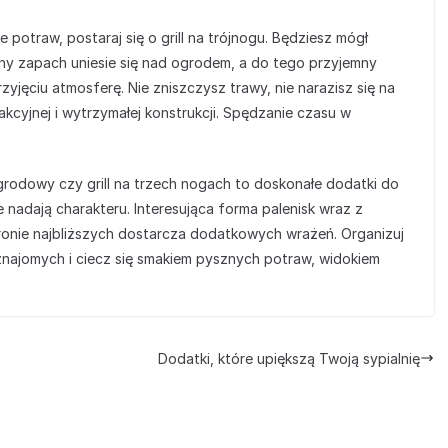
potraw, postaraj się o grill na trójnogu. Będziesz mógł
ny zapach uniesie się nad ogrodem, a do tego przyjemny
yjęciu atmosferę. Nie zniszczysz trawy, nie narazisz się na
kcyjnej i wytrzymałej konstrukcji. Spędzanie czasu w
rodowy czy grill na trzech nogach to doskonałe dodatki do
 nadają charakteru. Interesująca forma palenisk wraz z
ronie najbliższych dostarcza dodatkowych wrażeń. Organizuj
i znajomych i ciecz się smakiem pysznych potraw, widokiem
Dodatki, które upiększą Twoją sypialnię