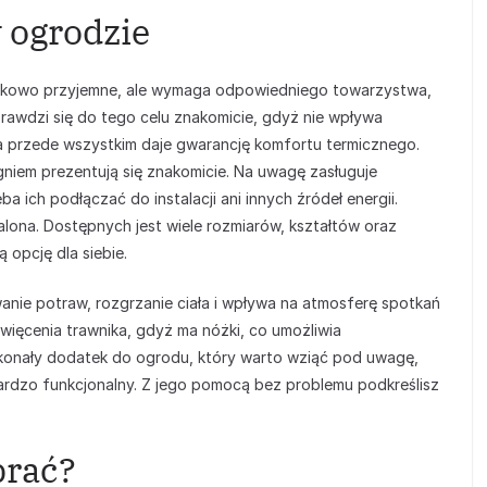
 ogrodzie
ątkowo przyjemne, ale wymaga odpowiedniego towarzystwa,
rawdzi się do tego celu znakomicie, gdyż nie wpływa
 a przede wszystkim daje gwarancję komfortu termicznego.
niem prezentują się znakomicie. Na uwagę zasługuje
ich podłączać do instalacji ani innych źródeł energii.
palona. Dostępnych jest wiele rozmiarów, kształtów oraz
 opcję dla siebie.
anie potraw, rozgrzanie ciała i wpływa na atmosferę spotkań
święcenia trawnika, gdyż ma nóżki, co umożliwia
skonały dodatek do ogrodu, który warto wziąć pod uwagę,
 bardzo funkcjonalny. Z jego pomocą bez problemu podkreślisz
brać?