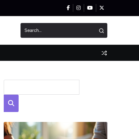
News
Szuka
j