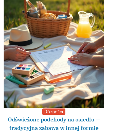
Różności
Odświeżone podchody na osiedlu —
tradycyjna zabawa w innej formie