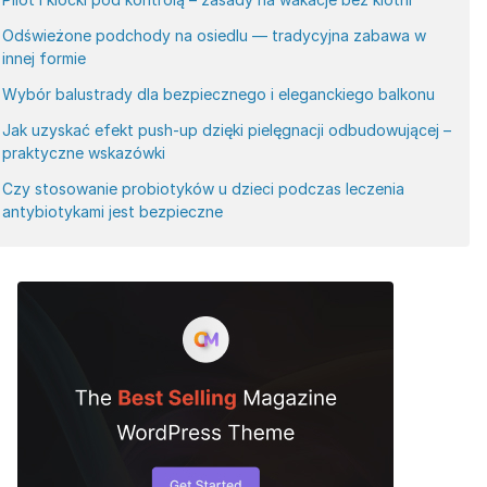
Odświeżone podchody na osiedlu — tradycyjna zabawa w
innej formie
Wybór balustrady dla bezpiecznego i eleganckiego balkonu
Jak uzyskać efekt push-up dzięki pielęgnacji odbudowującej –
praktyczne wskazówki
Czy stosowanie probiotyków u dzieci podczas leczenia
antybiotykami jest bezpieczne