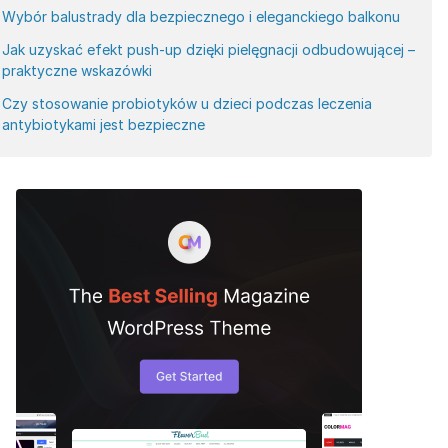
Wybór balustrady dla bezpiecznego i eleganckiego balkonu
Jak uzyskać efekt push-up dzięki pielęgnacji odbudowującej –
praktyczne wskazówki
Czy stosowanie probiotyków u dzieci podczas leczenia
antybiotykami jest bezpieczne