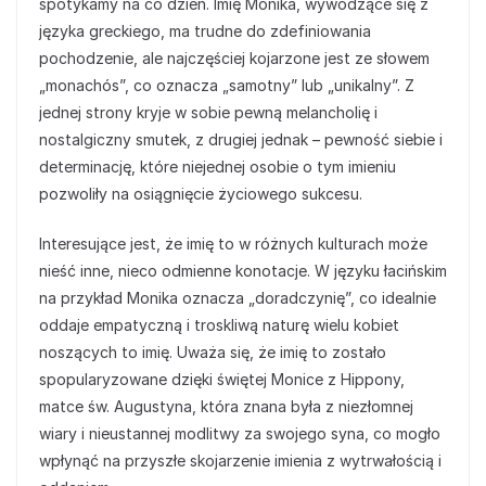
spotykamy na co dzień. Imię Monika, wywodzące się z
języka greckiego, ma trudne do zdefiniowania
pochodzenie, ale najczęściej kojarzone jest ze słowem
„monachós”, co oznacza „samotny” lub „unikalny”. Z
jednej strony kryje w sobie pewną melancholię i
nostalgiczny smutek, z drugiej jednak – pewność siebie i
determinację, które niejednej osobie o tym imieniu
pozwoliły na osiągnięcie życiowego sukcesu.
Interesujące jest, że imię to w różnych kulturach może
nieść inne, nieco odmienne konotacje. W języku łacińskim
na przykład Monika oznacza „doradczynię”, co idealnie
oddaje empatyczną i troskliwą naturę wielu kobiet
noszących to imię. Uważa się, że imię to zostało
spopularyzowane dzięki świętej Monice z Hippony,
matce św. Augustyna, która znana była z niezłomnej
wiary i nieustannej modlitwy za swojego syna, co mogło
wpłynąć na przyszłe skojarzenie imienia z wytrwałością i