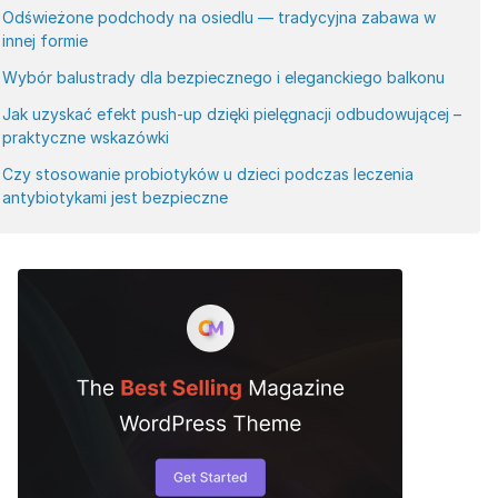
Odświeżone podchody na osiedlu — tradycyjna zabawa w
innej formie
Wybór balustrady dla bezpiecznego i eleganckiego balkonu
Jak uzyskać efekt push-up dzięki pielęgnacji odbudowującej –
praktyczne wskazówki
Czy stosowanie probiotyków u dzieci podczas leczenia
antybiotykami jest bezpieczne