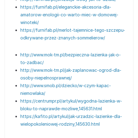
https://furnifab.pl/eleganckie-akcesoria-dla-
amatorow-enologii-co-warto-miec-w-domowej-
winoteki/
https://furnifab.pl/merlot-tajemnice-tego-szczepu-
odkrywane-przez-znanych-sommelierow/
http://www.mok-tm.pl/bezpieczna-lazienka-jak-o-
to-zadbac/
http://www.mok-tm.pl/jak-zaplanowac-ogrod-dla-
osoby-niepelnosprawnej/
http://www.smob.pl/dziecko/w-czym-kapac-
niemowlaka/
https://centrumpr.pl/artykul/wygodna-lazienka-w-
bloku-to-naprawde-mozliwe,145631.html
https://kafito.pl/artykul/jak-urzadzic-lazienke-dla-
wielopokoleniowej-rodziny,145630.html