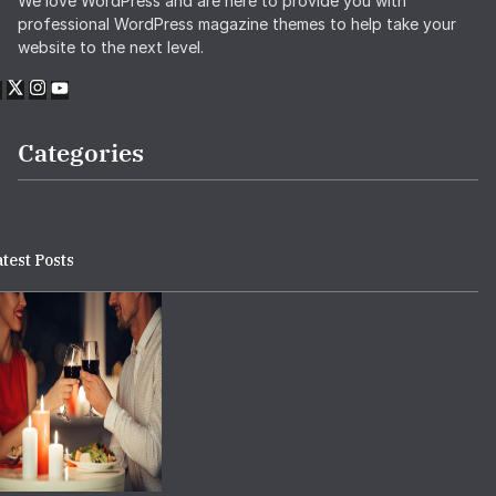
We love WordPress and are here to provide you with
professional WordPress magazine themes to help take your
website to the next level.
Categories
test Posts