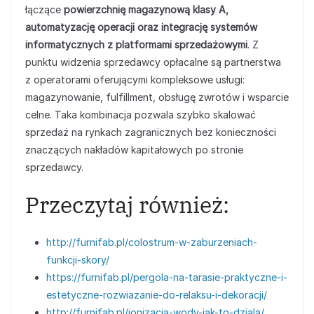
łączące
powierzchnię magazynową klasy A,
automatyzację operacji oraz integrację systemów
informatycznych z platformami sprzedażowymi
. Z
punktu widzenia sprzedawcy opłacalne są partnerstwa
z operatorami oferującymi kompleksowe usługi:
magazynowanie, fulfillment, obsługę zwrotów i wsparcie
celne. Taka kombinacja pozwala szybko skalować
sprzedaż na rynkach zagranicznych bez konieczności
znaczących nakładów kapitałowych po stronie
sprzedawcy.
Przeczytaj również:
http://furnifab.pl/colostrum-w-zaburzeniach-
funkcji-skory/
https://furnifab.pl/pergola-na-tarasie-praktyczne-i-
estetyczne-rozwiazanie-do-relaksu-i-dekoracji/
http://furnifab.pl/jonizacja-wody-jak-to-dziala/