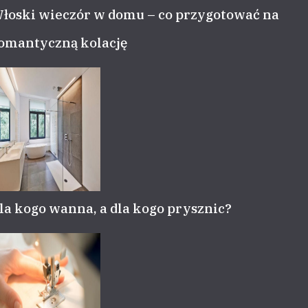
łoski wieczór w domu – co przygotować na
omantyczną kolację
la kogo wanna, a dla kogo prysznic?