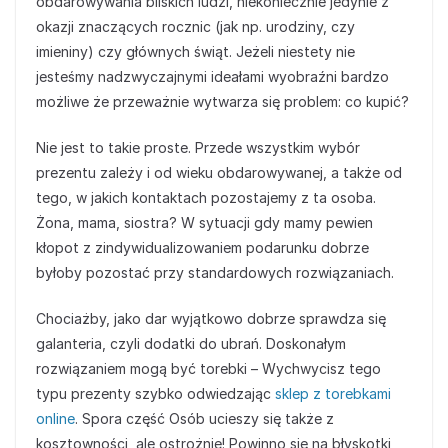
obdarowywania bliskich ludzi, niekoniecznie jedynie z
okazji znaczących rocznic (jak np. urodziny, czy
imieniny) czy głównych świąt. Jeżeli niestety nie
jesteśmy nadzwyczajnymi ideałami wyobraźni bardzo
możliwe że przeważnie wytwarza się problem: co kupić?
Nie jest to takie proste. Przede wszystkim wybór
prezentu zależy i od wieku obdarowywanej, a także od
tego, w jakich kontaktach pozostajemy z ta osoba.
Żona, mama, siostra? W sytuacji gdy mamy pewien
kłopot z zindywidualizowaniem podarunku dobrze
byłoby pozostać przy standardowych rozwiązaniach.
Chociażby, jako dar wyjątkowo dobrze sprawdza się
galanteria, czyli dodatki do ubrań. Doskonałym
rozwiązaniem mogą być torebki – Wychwycisz tego
typu prezenty szybko odwiedzając
sklep z torebkami
online
. Spora część Osób ucieszy się także z
kosztowności, ale ostrożnie! Powinno się na błyskotki