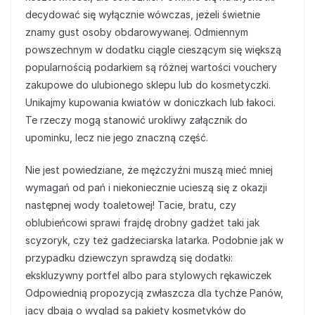
decydować się wyłącznie wówczas, jeżeli świetnie
znamy gust osoby obdarowywanej. Odmiennym
powszechnym w dodatku ciągle cieszącym się większą
popularnością podarkiem są różnej wartości vouchery
zakupowe do ulubionego sklepu lub do kosmetyczki.
Unikajmy kupowania kwiatów w doniczkach lub łakoci.
Te rzeczy mogą stanowić urokliwy załącznik do
upominku, lecz nie jego znaczną część.
Nie jest powiedziane, że mężczyźni muszą mieć mniej
wymagań od pań i niekoniecznie ucieszą się z okazji
następnej wody toaletowej! Tacie, bratu, czy
oblubieńcowi sprawi frajdę drobny gadżet taki jak
scyzoryk, czy też gadżeciarska latarka. Podobnie jak w
przypadku dziewczyn sprawdzą się dodatki:
ekskluzywny portfel albo para stylowych rękawiczek
Odpowiednią propozycją zwłaszcza dla tychże Panów,
jacy dbają o wygląd są pakiety kosmetyków do