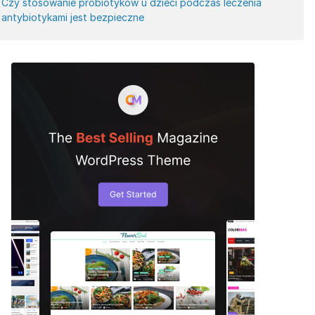
Czy stosowanie probiotyków u dzieci podczas leczenia
antybiotykami jest bezpieczne