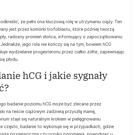
kreślić, że pełni ona kluczową rolę w utrzymaniu ciąży. Ten
ny jest przez komórki trofoblastu, które później tworzą
epły, radosny promień słońca, informujący o zapoczątkowaniu
 Jednakże, jego rola nie kończy się na tym, bowiem hCG
luje wydzielanie progesteronu przez ciałko żółte, zapewniając
ię płodu.
danie hCG i jakie sygnały
ć?
rego badanie poziomu hCG może być zlecane przez
reski na teście ciążowym zadziwią przyszłą mamę,
ium staje się naturalnym krokiem w pielęgnowaniu
e często, badanie to wykonuje się w przypadkach, gdzie
ak ciąża pozamaciczna czy ryzyko poronienia, powodując u