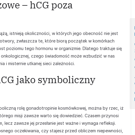
żowe – hCG poza
żą, istnieją okoliczności, w których jego obecność nie jest
otwory, zwłaszcza te, które biorą początek w komórkach
t poziomu tego hormonu w organizmie. Dlatego traktuje się
e onkologicznej, czego świadomość może wzbudzić w nas
 i misternie utkanej sieci zależności.
hCG jako symboliczny
boliczną rolę gonadotropinie kosmówkowej, można by rzec, iż
tórego misji zawsze warto się dowiedzieć. Czasem przynosi
 lecz zawsze jej przesłanie jest ważne i wymaga refleksji.
osnego oczekiwania, czy stajesz przed obliczem niepewności,