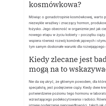
kosmówkowa?
Mówiąc o gonadotropinie kosmówkowej, warto pod
niezwykle wrażliwy i znaczący hormon, produkowa
łożysko. Jego obecność w organizmie jest jak ci
nowego etapu w życiu kobiety – początku ciąży.
wspiera również rozwój komórek jajowych i stymu
tym samym doskonałe warunki dla rozwijającego s
Kiedy zlecane jest ba
mogą na to wskazywa
Nie da się ukryć, że głównym powodem, dla któ
specjalistę, jest podejrzenie ciąży. Kiedy dwie k
potwierdzenie poziomu tego hormonu w laborator
wzrastającego podekscytowania i radości. Równi
istnieje podejrzenie nieprawidłowości, takich j