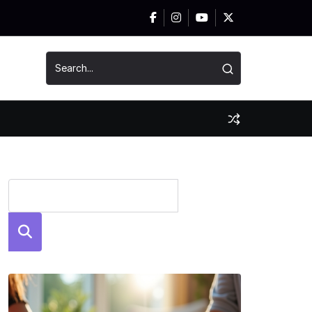
News
Szuka
j