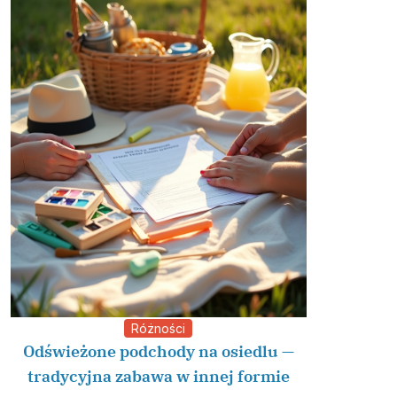
Różności
Odświeżone podchody na osiedlu —
tradycyjna zabawa w innej formie