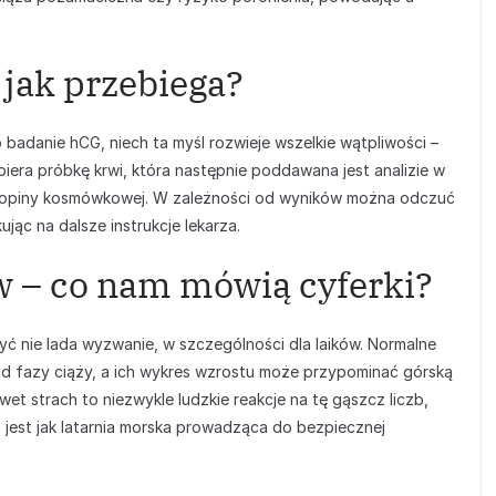
jak przebiega?
 badanie hCG, niech ta myśl rozwieje wszelkie wątpliwości –
obiera próbkę krwi, która następnie poddawana jest analizie w
ropiny kosmówkowej. W zależności od wyników można odczuć
ąc na dalsze instrukcje lekarza.
w – co nam mówią cyferki?
być nie lada wyzwanie, w szczególności dla laików. Normalne
d fazy ciąży, a ich wykres wzrostu może przypominać górską
et strach to niezwykle ludzkie reakcje na tę gąszcz liczb,
a jest jak latarnia morska prowadząca do bezpiecznej