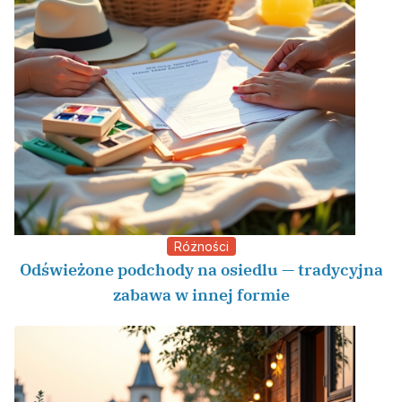
Różności
Odświeżone podchody na osiedlu — tradycyjna
zabawa w innej formie