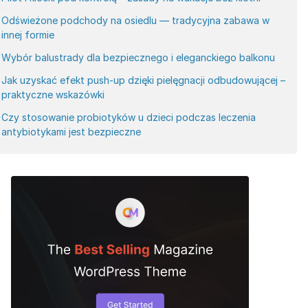
Odświeżone podchody na osiedlu — tradycyjna zabawa w
innej formie
Wybór balustrady dla bezpiecznego i eleganckiego balkonu
Jak uzyskać efekt push-up dzięki pielęgnacji odbudowującej –
praktyczne wskazówki
Czy stosowanie probiotyków u dzieci podczas leczenia
antybiotykami jest bezpieczne