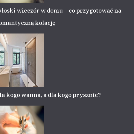
łoski wieczór w domu – co przygotować na
omantyczną kolację
la kogo wanna, a dla kogo prysznic?