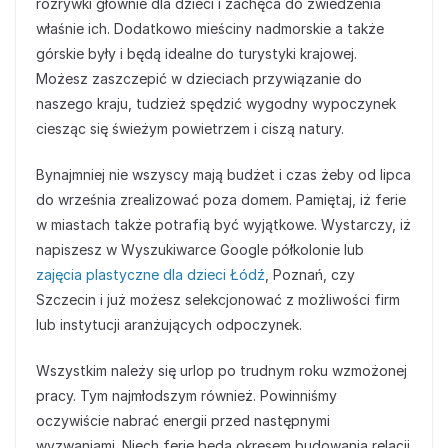
rozrywki głównie dla dzieci i zachęca do zwiedzenia
właśnie ich. Dodatkowo mieściny nadmorskie a także
górskie były i będą idealne do turystyki krajowej.
Możesz zaszczepić w dzieciach przywiązanie do
naszego kraju, tudzież spędzić wygodny wypoczynek
ciesząc się świeżym powietrzem i ciszą natury.
Bynajmniej nie wszyscy mają budżet i czas żeby od lipca
do września zrealizować poza domem. Pamiętaj, iż ferie
w miastach także potrafią być wyjątkowe. Wystarczy, iż
napiszesz w Wyszukiwarce Google półkolonie lub
zajęcia plastyczne dla dzieci Łódź
, Poznań, czy
Szczecin i już możesz selekcjonować z możliwości firm
lub instytucji aranżujących odpoczynek.
Wszystkim należy się urlop po trudnym roku wzmożonej
pracy. Tym najmłodszym również. Powinniśmy
oczywiście nabrać energii przed następnymi
wyzwaniami. Niech ferie będą okresem budowania relacji