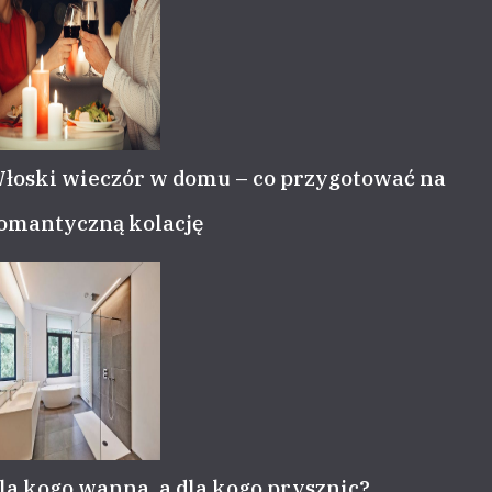
łoski wieczór w domu – co przygotować na
omantyczną kolację
la kogo wanna, a dla kogo prysznic?