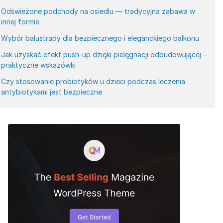
Odświeżone podchody na osiedlu — tradycyjna zabawa w
innej formie
Wybór balustrady dla bezpiecznego i eleganckiego balkonu
Jak uzyskać efekt push-up dzięki pielęgnacji odbudowującej –
praktyczne wskazówki
Czy stosowanie probiotyków u dzieci podczas leczenia
antybiotykami jest bezpieczne