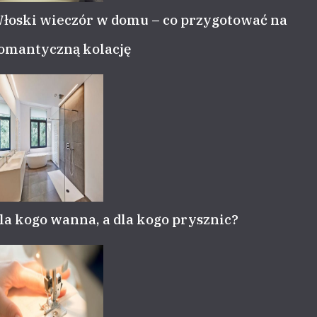
łoski wieczór w domu – co przygotować na
omantyczną kolację
la kogo wanna, a dla kogo prysznic?