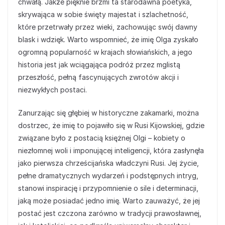
chwałą. Jakże pięknie brzmi ta starodawna poetyka,
skrywająca w sobie święty majestat i szlachetność,
które przetrwały przez wieki, zachowując swój dawny
blask i wdzięk. Warto wspomnieć, że imię Olga zyskało
ogromną popularność w krajach słowiańskich, a jego
historia jest jak wciągająca podróż przez mglistą
przeszłość, pełną fascynujących zwrotów akcji i
niezwykłych postaci.
Zanurzając się głębiej w historyczne zakamarki, można
dostrzec, że imię to pojawiło się w Rusi Kijowskiej, gdzie
związane było z postacią księżnej Olgi – kobiety o
niezłomnej woli i imponującej inteligencji, która zasłynęła
jako pierwsza chrześcijańska władczyni Rusi. Jej życie,
pełne dramatycznych wydarzeń i podstępnych intryg,
stanowi inspirację i przypomnienie o sile i determinacji,
jaką może posiadać jedno imię. Warto zauważyć, że jej
postać jest czczona zarówno w tradycji prawosławnej,