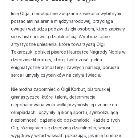
Imię Olga, nieodłącznie związane z wieloma wybitnymi
postaciami na arenie międzynarodowej, przyciąga
uwagę i wzbudza podziw dzięki osobom, które zapisały
się w historii swoją działalnością. Wyobraź sobie
artystyczne uniesienia, które towarzyszą Olgii
Tokarczuk, polskiej pisarce i laureatce Nagrody Nobla w
dziedzinie literatury, której twórczość, pełna
enigmatycznej atmosfery i zawiłych narracji, porusza
serca i umysły czytelników na całym świecie.
Nie można zapomnieć o Olgii Korbut, białoruskiej
gimnastyczce, której talent, determinacja i
niepohamowana wola walki przyniosły jej uznanie na
olimpiadach i uczyniły ją ikoną sportu, symbolizującą
niezłomność i dążenie do doskonałości. Każda z tych
Olg, różniących się dziedziną działalności, wnosi
wyjątkowy wkład w świat, pokazując, jak imię to może