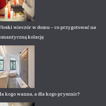
łoski wieczór w domu – co przygotować na
omantyczną kolację
la kogo wanna, a dla kogo prysznic?