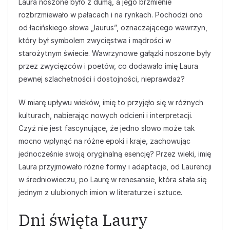
Laura noszone było z dumą, a jego brzmienie
rozbrzmiewało w pałacach i na rynkach. Pochodzi ono
od łacińskiego słowa „laurus”, oznaczającego wawrzyn,
który był symbolem zwycięstwa i mądrości w
starożytnym świecie. Wawrzynowe gałązki noszone były
przez zwycięzców i poetów, co dodawało imię Laura
pewnej szlachetności i dostojności, nieprawdaż?
W miarę upływu wieków, imię to przyjęło się w różnych
kulturach, nabierając nowych odcieni i interpretacji.
Czyż nie jest fascynujące, że jedno słowo może tak
mocno wpłynąć na różne epoki i kraje, zachowując
jednocześnie swoją oryginalną esencję? Przez wieki, imię
Laura przyjmowało różne formy i adaptacje, od Laurencji
w średniowieczu, po Laurę w renesansie, która stała się
jednym z ulubionych imion w literaturze i sztuce.
Dni święta Laury